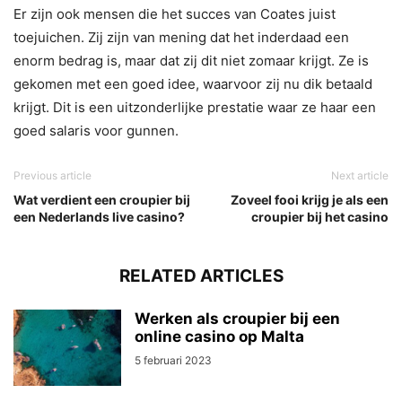
Er zijn ook mensen die het succes van Coates juist
toejuichen. Zij zijn van mening dat het inderdaad een
enorm bedrag is, maar dat zij dit niet zomaar krijgt. Ze is
gekomen met een goed idee, waarvoor zij nu dik betaald
krijgt. Dit is een uitzonderlijke prestatie waar ze haar een
goed salaris voor gunnen.
Previous article
Next article
Wat verdient een croupier bij
Zoveel fooi krijg je als een
een Nederlands live casino?
croupier bij het casino
RELATED ARTICLES
Werken als croupier bij een
online casino op Malta
5 februari 2023