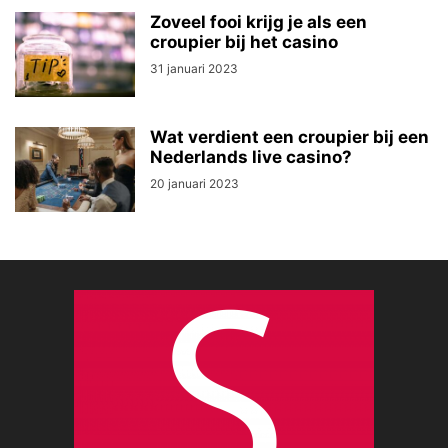
Zoveel fooi krijg je als een
croupier bij het casino
31 januari 2023
Wat verdient een croupier bij een
Nederlands live casino?
20 januari 2023