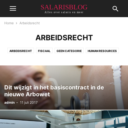
SALARISBLOG
Alles over salaris en meer
Home
Arbeidsrecht
ARBEIDSRECHT
ARBEIDSRECHT
FISCAAL
GEEN CATEGORIE
HUMAN RESOURCES
LOONBELASTING
ONDERNEMEN
ORGANISATIE PSYCHOLOGIE
PENSIOENEN EN VERZEKERINGEN
SALARISADMINISTRATIE
TIPS
Dit wijzigt in het basiscontract in de
nieuwe Arbowet
admin
-
11 juli 2017