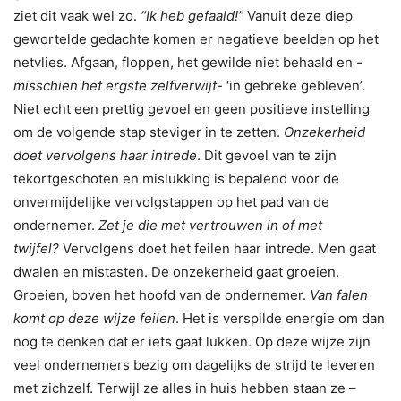
ziet dit vaak wel zo.
“Ik heb gefaald!”
Vanuit deze diep
gewortelde gedachte komen er negatieve beelden op het
netvlies. Afgaan, floppen, het gewilde niet behaald en
-
misschien het ergste zelfverwijt-
‘in gebreke gebleven’.
Niet echt een prettig gevoel en geen positieve instelling
om de volgende stap steviger in te zetten.
Onzekerheid
doet vervolgens haar intrede
. Dit gevoel van te zijn
tekortgeschoten en mislukking is bepalend voor de
onvermijdelijke vervolgstappen op het pad van de
ondernemer.
Zet je die met vertrouwen in of met
twijfel?
Vervolgens doet het feilen haar intrede. Men gaat
dwalen en mistasten. De onzekerheid gaat groeien.
Groeien, boven het hoofd van de ondernemer.
Van falen
komt op deze wijze feilen
. Het is verspilde energie om dan
nog te denken dat er iets gaat lukken. Op deze wijze zijn
veel ondernemers bezig om dagelijks de strijd te leveren
met zichzelf. Terwijl ze alles in huis hebben staan ze –