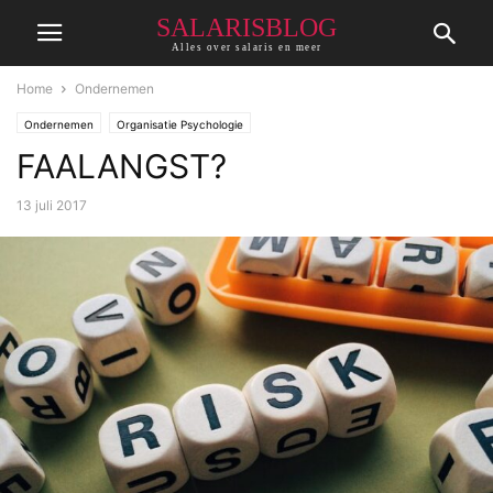
SALARISBLOG
Alles over salaris en meer
Home
Ondernemen
Ondernemen
Organisatie Psychologie
FAALANGST?
13 juli 2017