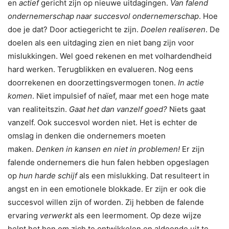
en
actief
gericht zijn op nieuwe uitdagingen.
Van falend
ondernemerschap naar succesvol ondernemerschap
. Hoe
doe je dat? Door actiegericht te zijn.
Doelen realiseren
. De
doelen als een uitdaging zien en niet bang zijn voor
mislukkingen. Wel goed rekenen en met volhardendheid
hard werken. Terugblikken en evalueren. Nog eens
doorrekenen en doorzettingsvermogen tonen.
In actie
komen
. Niet impulsief of naïef, maar met een hoge mate
van realiteitszin.
Gaat het dan vanzelf goed?
Niets gaat
vanzelf. Ook succesvol worden niet. Het is echter de
omslag in denken die ondernemers moeten
maken.
Denken in kansen en niet in problemen!
Er zijn
falende ondernemers die hun falen hebben opgeslagen
op
hun harde schijf
als een mislukking. Dat resulteert in
angst en in een emotionele blokkade. Er zijn er ook die
succesvol willen zijn of worden. Zij hebben de falende
ervaring
verwerkt
als een leermoment. Op deze wijze
helpt het hen om zich te ontwikkelen en aldoende uit te